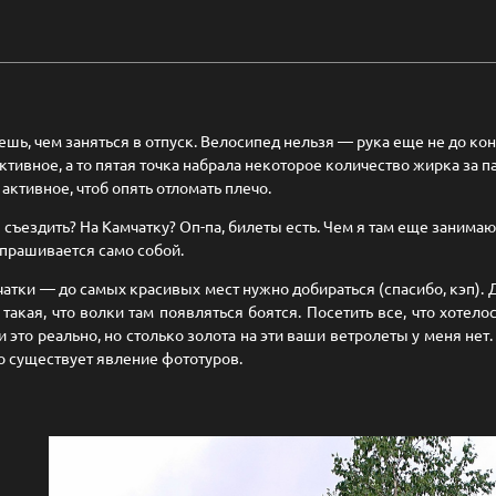
ешь, чем заняться в отпуск. Велосипед нельзя — рука еще не до ко
ктивное, а то пятая точка набрала некоторое количество жирка за 
 активное, чтоб опять отломать плечо.
 съездить? На Камчатку? Оп-па, билеты есть. Чем я там еще занима
прашивается само собой.
тки — до самых красивых мест нужно добираться (спасибо, кэп). Д
такая, что волки там появляться боятся. Посетить все, что хотело
 это реально, но столько золота на эти ваши ветролеты у меня нет
о существует явление фототуров.